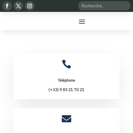

Téléphone
(+33) 9 83 21 70 21
